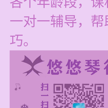
各个年龄段，课
一对一辅导，帮
巧。